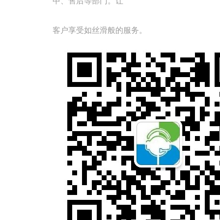
中、售后等部门。让
客
户
享受如丝滑
般的服务。